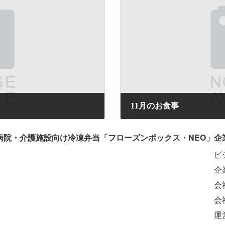
11月のお食事
2025年11月1日
病院・介護施設向け冷凍弁当「フローズンボックス・NEO」
企
ビ
企
会
会
運