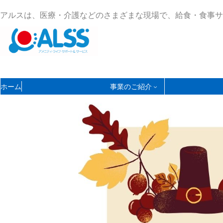
コ
ナ
アルスは、医療・介護などのさまざまな現場で、給食・食事サ
ン
ビ
テ
ゲ
ン
ー
ツ
シ
へ
ョ
ス
ン
ホーム
事業のご紹介
キ
に
ッ
移
プ
動