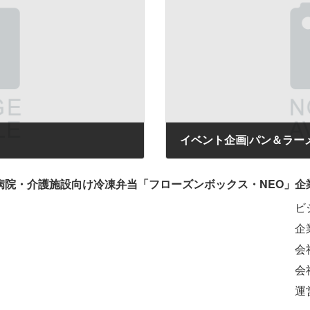
イベント企画|パン＆ラー
2026年2月25日
病院・介護施設向け冷凍弁当「フローズンボックス・NEO」
企
ビ
企
会
会
運