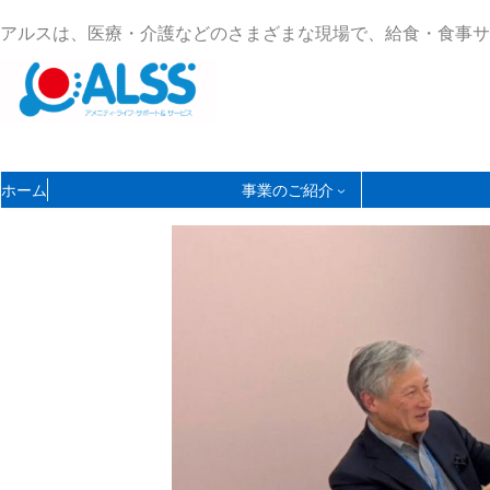
コ
ナ
アルスは、医療・介護などのさまざまな現場で、給食・食事サ
ン
ビ
テ
ゲ
ン
ー
ツ
シ
へ
ョ
ス
ン
ホーム
事業のご紹介
キ
に
ッ
移
プ
動