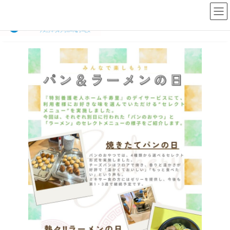
コ
ナ
ン
ビ
テ
ゲ
ン
ー
ツ
シ
へ
ョ
ス
ン
キ
に
ッ
移
プ
動