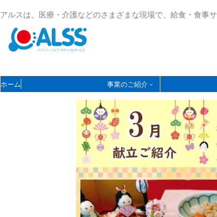
コ
ナ
アルスは、医療・介護などのさまざまな現場で、給食・食事サ
ン
ビ
テ
ゲ
ン
ー
ツ
シ
へ
ョ
ス
ン
ホーム
事業のご紹介
キ
に
ッ
移
プ
動