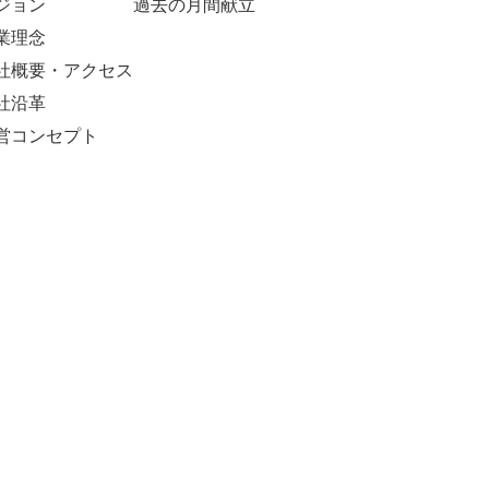
ジョン
過去の月間献立
業理念
社概要・アクセス
社沿革
営コンセプト