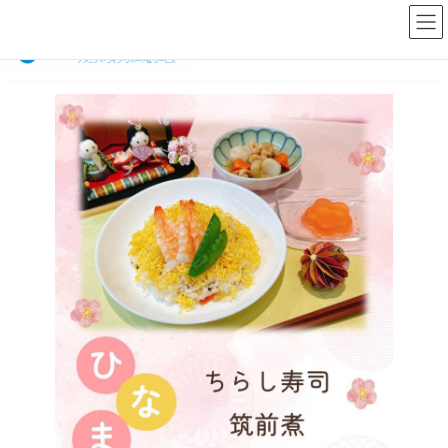
コ
ナ
ン
ビ
テ
ゲ
ン
ー
ツ
シ
へ
ョ
ス
ン
キ
に
ッ
移
プ
動