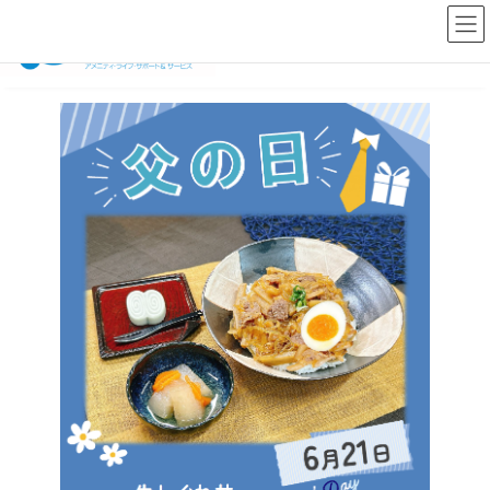
コ
ナ
ン
ビ
テ
ゲ
ン
ー
ツ
シ
へ
ョ
ス
ン
キ
に
ッ
移
プ
動