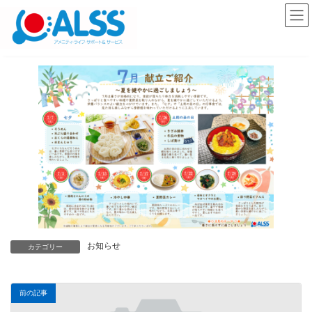
コ
ナ
ン
ビ
テ
ゲ
ン
ー
ツ
シ
へ
ョ
ス
ン
キ
に
ッ
移
プ
動
お知らせ
カテゴリー
前の記事