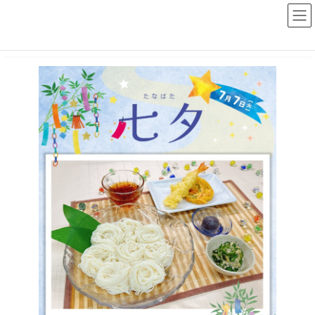
コ
ナ
ン
ビ
テ
ゲ
ン
ー
ツ
シ
へ
ョ
ス
ン
キ
に
ッ
移
プ
動