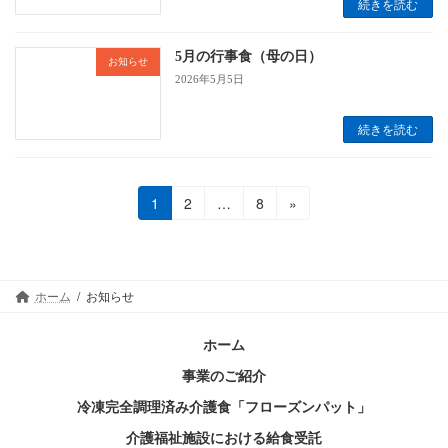
続きを読む
5月の行事食（母の日）
お知らせ
2026年5月5日
続きを読む
投
固
固
固
1
2
…
8
»
定
定
定
稿
ペ
ペ
ペ
の
ー
ー
ー
ジ
ジ
ジ
ペ
ホーム
お知らせ
ー
ホーム
ジ
事業のご紹介
送
冷凍完全調理済み介護食「フローズンパット」
り
介護福祉施設における給食受託