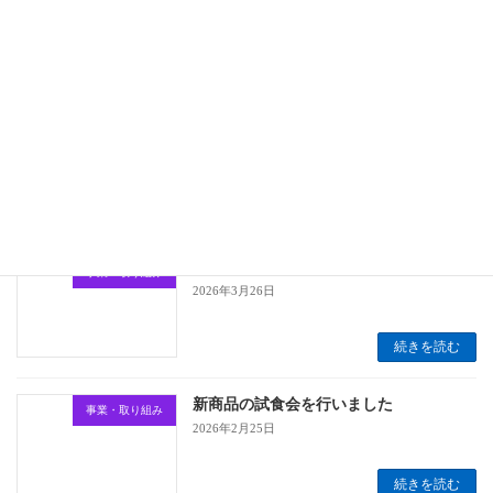
続きを読む
献立作成業務の効率化に向けたAI献立自
事業・取り組み
動生成サービス「AI献立プランナー」の
検証に協力―社内業務70％削減を目指す
―
2026年6月1日
続きを読む
改良品の試食会を行いました
事業・取り組み
2026年3月26日
続きを読む
新商品の試食会を行いました
事業・取り組み
2026年2月25日
続きを読む