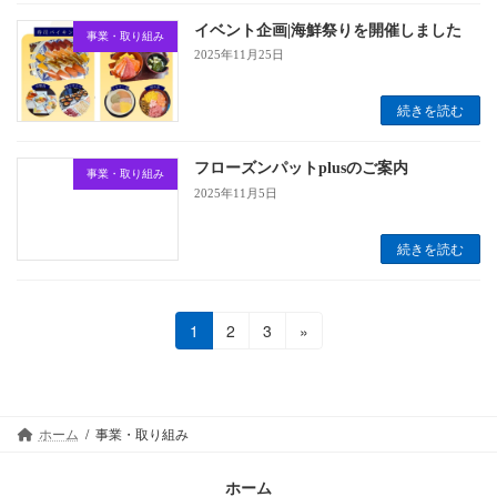
イベント企画|海鮮祭りを開催しました
事業・取り組み
2025年11月25日
続きを読む
フローズンパットplusのご案内
事業・取り組み
2025年11月5日
続きを読む
投
固
固
固
1
2
3
»
定
定
定
稿
ペ
ペ
ペ
の
ー
ー
ー
ジ
ジ
ジ
ペ
ホーム
事業・取り組み
ー
ホーム