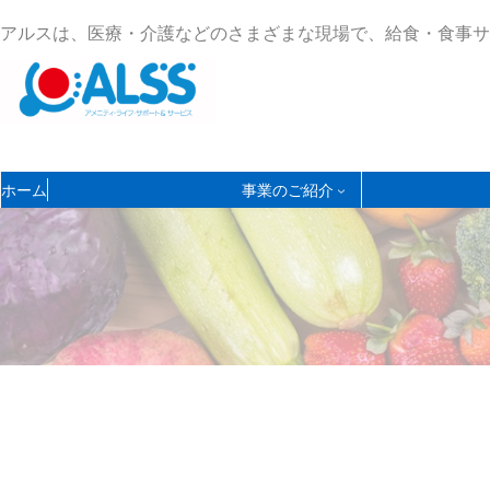
コ
ナ
アルスは、医療・介護などのさまざまな現場で、給食・食事サ
ン
ビ
テ
ゲ
ン
ー
ツ
シ
へ
ョ
ス
ン
ホーム
事業のご紹介
キ
に
ッ
移
プ
動